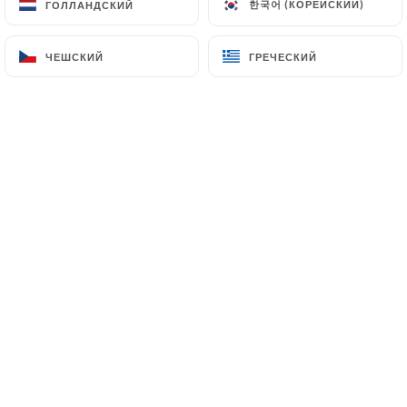
한국어 (КОРЕЙСКИЙ)
한국어 (КОРЕЙСКИЙ)
ГОЛЛАНДСКИЙ
ГОЛЛАНДСКИЙ
клиентов.
ЧЕШСКИЙ
ЧЕШСКИЙ
ГРЕЧЕСКИЙ
ГРЕЧЕСКИЙ
Bretonneau P. оценил(-а)
B
5/5
Tjrs un plaisir d'aller déjeuner ou dîner
dans ce super établissement en plein cœur
de la ville
30/06/2026
•
04:13
Hubert H. оценил(-а)
H
4/5
Bonne culsine, service agréable.
20/06/2026
•
03:55
Colette P. оценил(-а)