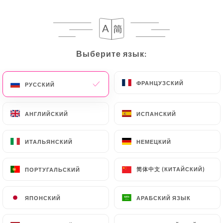
RU
МЕНЮ
Выберите язык:
Выберите язык:
ФРАНЦУЗСКИЙ
ФРАНЦУЗСКИЙ
РУССКИЙ
РУССКИЙ
/
ГЛАВНАЯ СТРАНИЦА
ОТЗЫВЫ
Отзывы
АНГЛИЙСКИЙ
АНГЛИЙСКИЙ
ИСПАНСКИЙ
ИСПАНСКИЙ
ИТАЛЬЯНСКИЙ
ИТАЛЬЯНСКИЙ
НЕМЕЦКИЙ
НЕМЕЦКИЙ
194 отзывы на Uniiti
简体中文 (КИТАЙСКИЙ)
简体中文 (КИТАЙСКИЙ)
ПОРТУГАЛЬСКИЙ
ПОРТУГАЛЬСКИЙ
4.5 / 5
ЯПОНСКИЙ
ЯПОНСКИЙ
АРАБСКИЙ ЯЗЫК
АРАБСКИЙ ЯЗЫК
Проверенные отзывы реальных