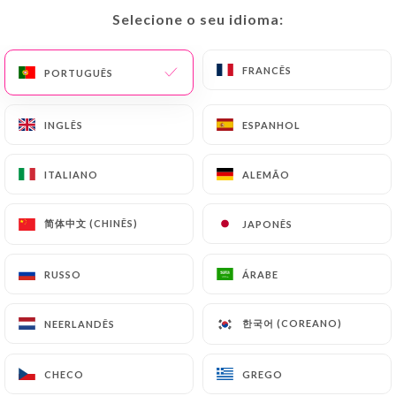
Selecione o seu idioma:
Selecione o seu idioma:
PT
MENU
FRANCÊS
FRANCÊS
PORTUGUÊS
PORTUGUÊS
INGLÊS
INGLÊS
ESPANHOL
ESPANHOL
/
PÁGINA INICIAL
CONTACTO
ITALIANO
ITALIANO
ALEMÃO
ALEMÃO
Contacto
简体中文 (CHINÊS)
简体中文 (CHINÊS)
JAPONÊS
JAPONÊS
RUSSO
RUSSO
ÁRABE
ÁRABE
한국어 (COREANO)
한국어 (COREANO)
NEERLANDÊS
NEERLANDÊS
Le clos cosette
CHECO
CHECO
GREGO
GREGO